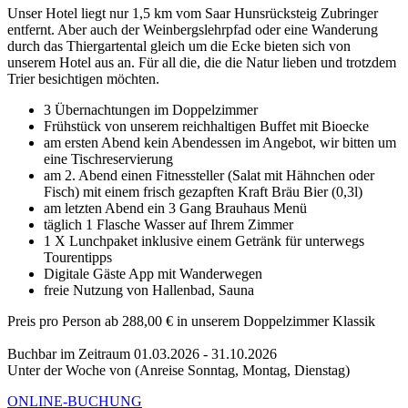
Unser Hotel liegt nur 1,5 km vom Saar Hunsrücksteig Zubringer
entfernt. Aber auch der Weinbergslehrpfad oder eine Wanderung
durch das Thiergartental gleich um die Ecke bieten sich von
unserem Hotel aus an. Für all die, die die Natur lieben und trotzdem
Trier besichtigen möchten.
3 Übernachtungen im Doppelzimmer
Frühstück von unserem reichhaltigen Buffet mit Bioecke
am ersten Abend kein Abendessen im Angebot, wir bitten um
eine Tischreservierung
am 2. Abend einen Fitnessteller (Salat mit Hähnchen oder
Fisch) mit einem frisch gezapften Kraft Bräu Bier (0,3l)
am letzten Abend ein 3 Gang Brauhaus Menü
täglich 1 Flasche Wasser auf Ihrem Zimmer
1 X Lunchpaket inklusive einem Getränk für unterwegs
Tourentipps
Digitale Gäste App mit Wanderwegen
freie Nutzung von Hallenbad, Sauna
Preis pro Person ab 288,00 € in unserem Doppelzimmer Klassik
Buchbar im Zeitraum 01.03.2026 - 31.10.2026
Unter der Woche von (Anreise Sonntag, Montag, Dienstag)
ONLINE-BUCHUNG