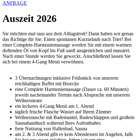
ANFRAGE
Auszeit 2026
Sie möchten mal raus aus dem Alltagstrott? Dann haben wir genau
das Richtige für Sie. Einen spontanen Kurzurlaub nach Trier! Bei
einer Complete-Harmoniemassage werden Sie mit einem warmen
duftenden Öl von Kopf bis Fuß sanft ausgestrichen und massiert.
Nach einer Stunde werden Sie geweckt. Anschließend lassen Sie
sich bei einem 4-Gang Menü verwöhnen.
3 Übernachtungen inklusive Frühstück von unserem
reichhaltigen Buffet mit Bioecke
eine Complete Harmoniemassage (Dauer ca. 60 Minuten)
jeweils nacheinander Termin nach Absprache mit unserem
Wellnessteam
ein leckeres 4-Gang Menü am 1. Abend
täglich frische Flasche Wasser auf Ihrem Zimmer
Wellnesstasche mit Bademantel, Badeschlappen und großem
Saunahandtuch während Ihres Aufenthaltes
freie Nutzung von Hallenbad, Sauna
am 2. & 3 Abend gibt es kein Abendessen im Angebot, falls
Sie bei uns essen möchten, bitten wir um eine